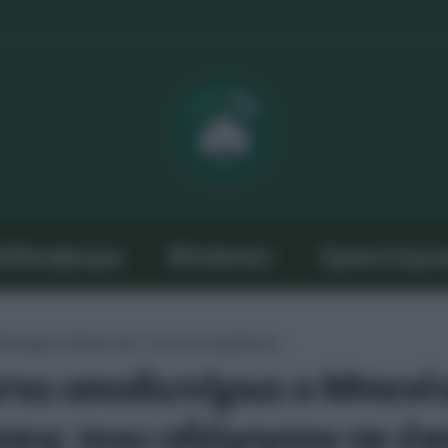
οδόσφαιρο
Μπάσκετ
Ερασιτέχν
οδυτήρια ο Μπενίτεθ - Αυτό που έμαθε και...
στα αποδυτήρια ο Μπενίτ
ήσεις που οδήγησαν σε έ