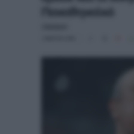
Παναθηναϊκό
Ποδόσφαιρο
2 ΜΑΡΤΊΟΥ, 2026