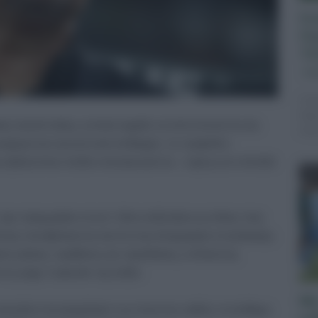
Γε
Πα
ΤΣ
Πο
Ο Π
έδρα
ής ανασύνταξης, η οποία αρχίζει να αποτυπώνεται και
στην
ηρεμία και αγωνιστική πειθαρχία, το «τριφύλλι»
α φάση όπου πολλά επανεκκινούνται – κυρίως σε επίπεδο
ει προχωρήσει σε κατ’ ιδίαν συζητήσεις με όλους τους
ίνους που βρίσκονται κοντά στην αποχώρηση το καλοκαίρι.
σει ρόλους, προθέσεις και προσδοκίες, στέλνοντας
ες μέχρι το φινάλε της σεζόν.
Με
ικό ρόλο στην ψυχολογία των παικτών, καθώς το αίσθημα