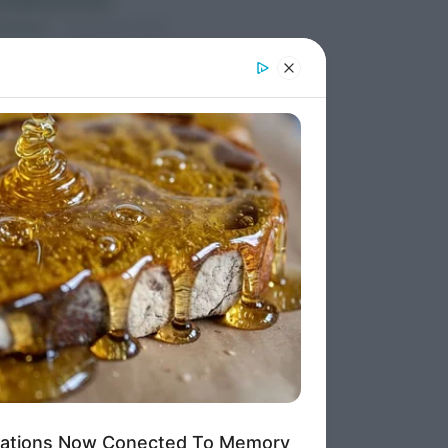
ναθηναϊκού
5 Αυγούστου, 2026
δόσφαιρο
αναθηναϊκός δεν έχασε χρόνο μετά την
κλήρωση της σπουδαίας μεταγραφής του Λιβάι
ρσία και φρόντισε να τον δηλώσει άμεσα στην
παϊκή λίστα της...
sonal or
ection to
ou may
 personal
out of the
 downstream
B’s List of