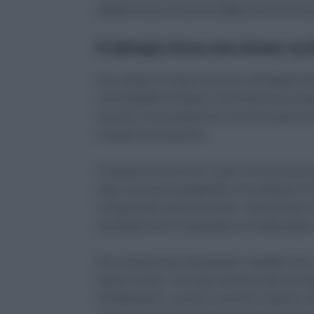
αβεβαιότητας αντικαταστάθηκε από ένα πιο ξ
Η αλλαγή τόνου που έκανε τη 
Ίσως ακόμη πιο σημαντική είναι η διαφοροπο
επαναλαμβάνει διαρκώς την ανάγκη για μεταγρα
έχει γίνει πιο μετρημένη και πιο εστιασμένη 
υπάρχοντος δυναμικού.
Η αλλαγή αυτή δεν είναι τυχαία. Στο ρεπορτά
κλίμα που είχε διαμορφωθεί στον ελληνικό Τύπ
να δημιουργεί αρνητική εικόνα, περισσότερο 
αξιολόγησε και να προχώρησε σε αναθεώρηση 
Κάτι ανάλογο είχε απασχολήσει πρόσφατα και
Εργκίν Αταμάν
, που είχαν σηκώσει κύμα αντ
Παναθηναϊκού, ωστόσο, ο Ισπανός τεχνικός επ