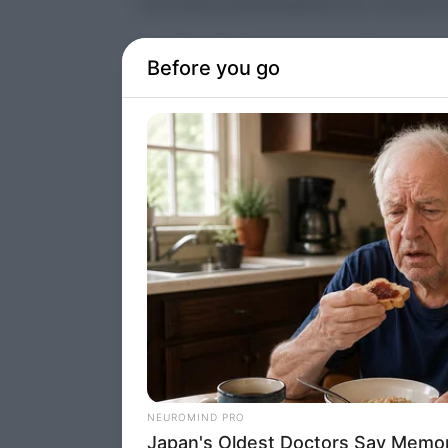
την επικοινωνιακή διαχείριση από το αγωνιστ
Απελευθερώθηκαν ακόμη και 
Το αποτέλεσμα αυτής της νέας συνθήκης είναι
https://pa
ήρεμος και με μεγαλύτερη αυτοπεποίθηση. Οι 
την παρουσία τους μέσα στις τέσσερις γραμμέ
If you wish 
sensitive in
που αφήνουν σκιές για το μέλλον τους.
confirm you
continue se
Ακόμη και παίκτες όπως ο
Πάντοβιτς
και ο
Τιν
information 
για τη νέα σεζόν, παρουσιάζουν διαφορετική 
further disc
participants
και διάθεση να αποδείξουν την αξία τους, σαν
Downstream 
Το κλίμα στα αποδυτήρια είναι σαφώς βελτιω
νίκες που έχουν έρθει δεν είναι τυχαίες· είναι
Persona
προπονητής επέλεξε να ρίξει τους τόνους δημό
I want t
Η σεζόν έχει ακόμη δρόμο, όμως το μήνυμα είν