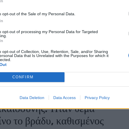
In
όνια. Από κάτω, μια
o opt-out of the Sale of my Personal Data.
πορεί να πληρώσει,
In
κοίταξα για πολλή ώρα.
to opt-out of processing my Personal Data for Targeted
ing.
In
α άλλη καρτέλα. «Νέα
o opt-out of Collection, Use, Retention, Sale, and/or Sharing
Στην κορυφή εμφανίστηκε
ersonal Data that Is Unrelated with the Purposes for which it
lected.
Out
υναίκας. Ίδιο κτίριο.
CONFIRM
ο μέλλον — χωρίς εμένα.
φεύγει από τα πνευμόνια
Data Deletion
Data Access
Privacy Policy
δικαιοσύνης. Ήταν θέμα
ίνο το βράδυ, καθισμένος