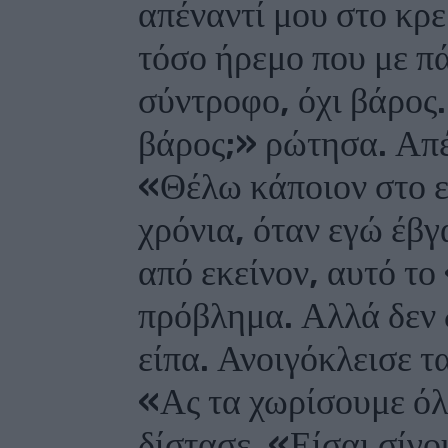
απέναντί μου στο κρε
τόσο ήρεμο που με π
σύντροφο, όχι βάρος
βάρος;» ρώτησα. Απέ
«Θέλω κάποιον στο ε
χρόνια, όταν εγώ έβ
από εκείνον, αυτό το
πρόβλημα. Αλλά δεν
είπα. Ανοιγόκλεισε τ
«Ας τα χωρίσουμε όλ
δίστασε. «Είσαι σίγ