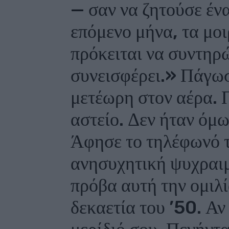
— σαν να ζητούσε έν
επόμενο μήνα, τα μο
πρόκειται να συντηρ
συνεισφέρει.» Πάγωσ
μετέωρη στον αέρα. Π
αστείο. Δεν ήταν όμ
Άφησε το τηλέφωνό τ
ανησυχητική ψυχραιμ
πρόβα αυτή την ομιλί
δεκαετία του ’50. Αν