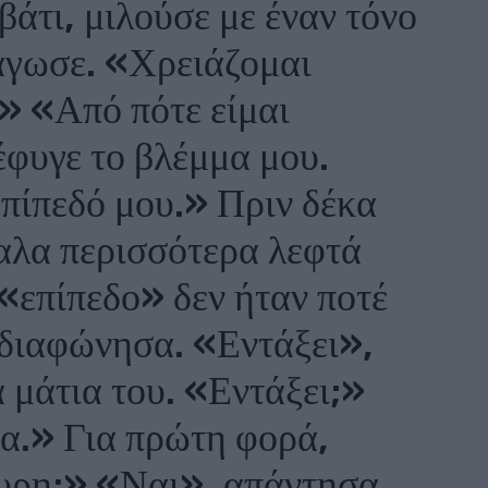
βάτι, μιλούσε με έναν τόνο
άγωσε. «Χρειάζομαι
.» «Από πότε είμαι
φυγε το βλέμμα μου.
πίπεδό μου.» Πριν δέκα
γαλα περισσότερα λεφτά
 «επίπεδο» δεν ήταν ποτέ
 διαφώνησα. «Εντάξει»,
α μάτια του. «Εντάξει;»
α.» Για πρώτη φορά,
ουρη;» «Ναι», απάντησα.