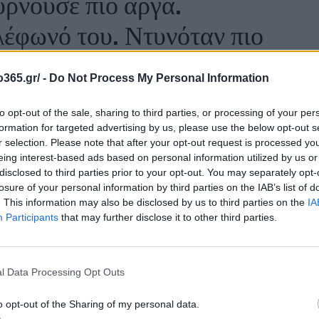
υρνούσε πιο αργά.
έφωνό του. Ντυνόταν πιο
α τίποτα. Παρατηρούσα.
o365.gr/ -
Do Not Process My Personal Information
 φορητό του υπολογιστή
to opt-out of the sale, sharing to third parties, or processing of your per
. Δεν έψαχνα τίποτα… αλλά
formation for targeted advertising by us, please use the below opt-out s
r selection. Please note that after your opt-out request is processed y
βηξε το βλέμμα μου. Ήταν
eing interest-based ads based on personal information utilized by us or
disclosed to third parties prior to your opt-out. You may separately opt-
στικό φύλλο. Το όνομά μου
losure of your personal information by third parties on the IAB’s list of
. This information may also be disclosed by us to third parties on the
IA
η στήλη.. «Έξοδα που θα
Participants
that may further disclose it to other third parties.
τίμηση ενοικίου.
ό. Ασφάλεια. Το σύνολο
l Data Processing Opt Outs
ποιον εκτός αγοράς
o opt-out of the Sharing of my personal data.