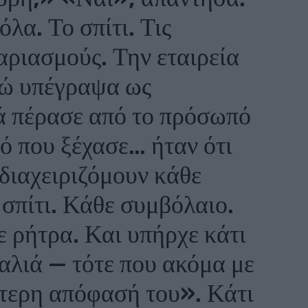
λα. Το σπίτι. Τις
αριασμούς. Την εταιρεία
γώ υπέγραψα ως
ά πέρασε από το πρόσωπό
τό που ξέχασε… ήταν ότι
 διαχειριζόμουν κάθε
 σπίτι. Κάθε συμβόλαιο.
 ρήτρα. Και υπήρχε κάτι
αλιά — τότε που ακόμα με
τερη απόφασή του». Κάτι