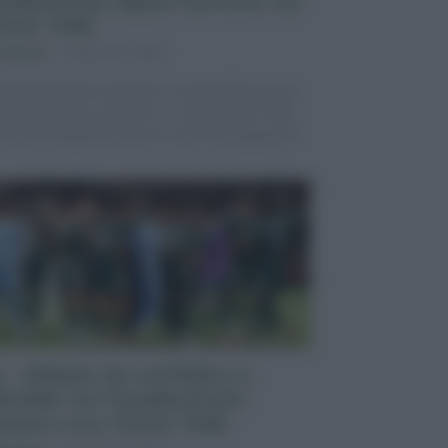
ναθηναϊκός άφησε ζωντανή την
ΣΚΑ 1948
5 Αυγούστου, 2026
δόσφαιρο
αναθηναϊκός δεν κατάφερε να εκμεταλλευτεί την
 του και έμεινε ισόπαλος 1-1 με την ΤΣΣΚΑ 1948
 πρώτη αναμέτρηση για τον τρίτο προκριματικό...
… αλλαγές και εκπλήξεις η
δεκάδα του Παναθηναϊκού
έναντι στη ΤΣΣΚΑ 1948