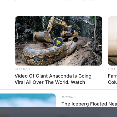
In
o opt-out of the Sale of my Personal Data.
In
to opt-out of processing my Personal Data for Targeted
ing.
In
o opt-out of Collection, Use, Retention, Sale, and/or Sharing
ersonal Data that Is Unrelated with the Purposes for which it
lected.
Out
CONFIRM
Data Deletion
Data Access
Privacy Policy