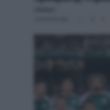
Ποδόσφαιρο
21 ΑΥΓΟΎΣΤΟΥ, 2025