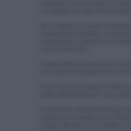
αποτέλεσμα στο πρώτο παιχνίδι των πλέι οφ τ
στην πρόκριση, στη League Phase της διοργάν
Μετά το “θρίλερ” με τη Σαχτάρ στα προκριματ
Παναθηναϊκός έχει εξασφαλίσει την παρουσία 
ευκαιρία κόντρα στη Σάμσουνσπορ, να συνεχί
πολύ μεγαλύτερα έσοδα.
Η τουρκική ομάδα ξεκίνησε με δύο νίκες τη σεζ
πρώτα ευρωπαϊκά παιχνίδια κόντρα στον Πανα
Το πρώτο ματς γίνεται σήμερα στο ΟΑΚΑ, με 
γήπεδο, αφού έχουν ήδη “φύγει” πάνω από 40.
Στα αγωνιστικά, ο Παναθηναϊκός δεν έχει στη 
τραυματίας, ενώ παρελθόν αποτελεί ο Νεμάνια
Ντουμπάι. Νέο πρόσωπο για την ομάδα του Ρου