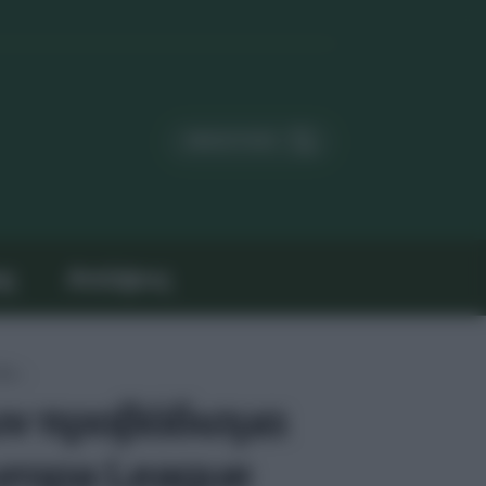
ΑΝΑΖΗΤΗΣΗ
ης
Απόψεις
υ...
υν προβάδισμα
uropa League