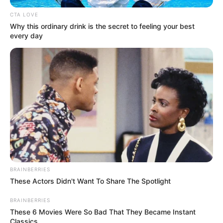
ομάδων.
ΠΑΝΑΘΗΝΑΪΚΟΣ
(Ρουί Βιτόρια): Ντραγκόφσκι, Κώτσιρας
(67’ Τσέριν), Πάλμερ-Μπράουν (78’ Γεντβάι), Τουμπά,
Κυριακόπουλος, Τσιριβέγια, Μαξίμοβιτς, Πελίστρι,
Μπακασέτας (67’ Τετέ), Τζούριτσιτς (78’ Σφιντέρσκι),
Ιωαννίδης (84’ Γερεμέγεφ).
ΡΕΪΝΤΖΕΡΣ
(Ράσελ Μάρτιν): Μπάτλαντ, Ταβέρνιερ, Σούταρ,
Ντζιγκά, Άαρονς, Ντάουελ (74’ Χεφτέ), Ρόθγουελ (82’
Μπαϊράμι), Ντιομαντέ, Ράσκιν, Κέρτις (59’ Γκασαμά),
Περέιρα (82’ Ντέσερς).