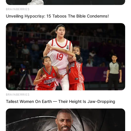
πήρε την κεφαλιά αλλά η μπάλα πέρασε πάνω απ’ τα
δοκάρια, ενώ στο 28’ από το κλέψιμο του Τζούριτσιτς μέσα
στην περιοχή και «σερβίρισμα» προς τον Πελίστρι, ο
Ουρουγουανός πλάσαρε απ’ το ύψος του πέναλτι πολύ
άστοχα.
Στο δεύτερο ημίχρονο ο Παναθηναϊκός συνέχιζε να πιέζει και
στο 54’ άνοιξε το σκορ όταν από σέντρα του Μπακασέτα, ο
Τζούριτσιτς με μία πολύ περίεργη κεφαλιά στην κίνηση
έστειλε την μπάλα στα δίχτυα, κάνοντας το 1-0. Το γκολ
κατακυρώθηκε τρία λεπτά αργότερα έπειτα απ’ τον έλεγχο
του VAR, το οποίο επιβεβαίωσε ότι ο Άαρονς κάλυπτε τον
Σέρβο μεσοεπιθετικό του Παναθηναϊκού.
Στο 58’ οι «πράσινοι» από κλέψιμο και χαμηλό γύρισμα του
Τζούριτσιτς ο Ιωαννίδης δεν βρήκε για λίγα… εκατοστά την
μπάλα για να την σπρώξει στα δίχτυα, ενώ στο 60’ η