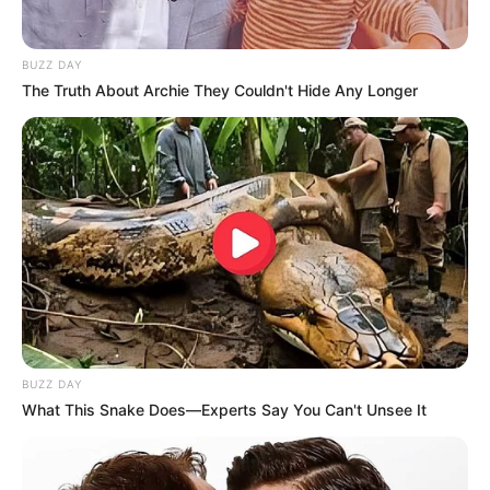
Περισσότερα σαν αυτό
Μπάσκετ
Μπλόκο στο ΣΕΦ: Το Ελεγκτικό Συνέδριο ακύρωσε το διαγωνισμό
για την αναβάθμιση του γηπέδου – Επαναπροκηρύσσεται το έργο
Επαναπροκηρύσσεται η ενεργειακή αναβάθμιση του ΣΕΦ, καθώς ο
πρώτος διαγωνισμός ακυρώθηκε από το Ελεγκτικό...
7 Αυγούστου, 2026