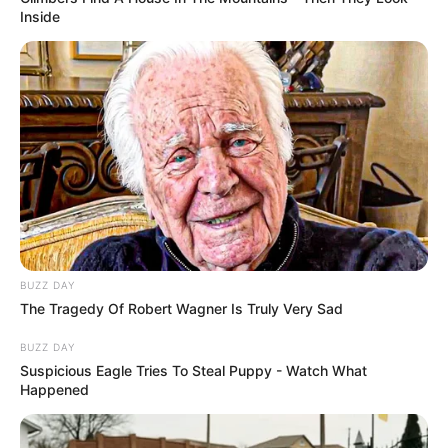
Τελευταία άρθρα
12 συλλήψεις οπαδών στο ΟΑΚΑ πριν το
Παναθηναϊκός – ΤΣΣΚΑ 1948
7 Αυγούστου, 2026
Ποδόσφαιρο
Οι Αρχές κατά τον έλεγχο έξω από το γήπεδο εντόπισε
μικροποσότητες ναρκωτικών, δύο λέιζερ και καπνογόνα. Ο