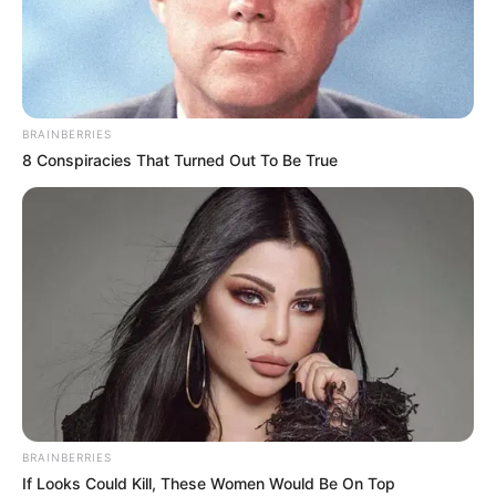
30 ΙΟΥΛΊΟΥ, 2025
Ο Παναθηναϊκός τα έδωσε όλα κόντρα στη Ρέιντζερς στη
ρεβάνς του ΟΑΚΑ, κυριάρχησε στον αγωνιστικό χώρο στη
μεγαλύτερη διάρκεια του παιχνιδιού, ωστόσο δεν μπόρεσε
να ανατρέψει την εις βάρος του κατάσταση. Για την ακρίβεια,
δεν μπόρεσε να πάρει ούτε τη νίκη (1-1), με αποτέλεσμα να
μείνει εκτός Champions League και να υποβιβαστεί στον
τρίτο προκριματικό του Europa League, όπου θα συναντήσει
τον νικητή του Σαχτάρ – Μπεσίκτας.
Ο κόσμος του Παναθηναϊκού γέμισε το ΟΑΚΑ και είδε την
ομάδα του Ρουί Βιτόρια να παίζει εξαιρετικό ποδόσφαιρο
για 60 λεπτά. Δημιούργησε πολλές και μεγάλες ευκαιρίες για