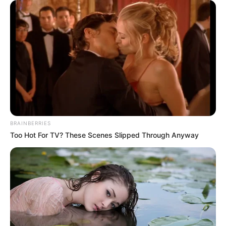
Η γενική εικόνα του Παναθηναϊκού στα παιχνίδια με τη
Ρέιντζερς δεν ήταν κακή, το αντίθετο. Ωστόσο, πλήρωσε την
αστοχία του, δεν ήταν και ιδιαίτερα… τυχερός και έτσι το
όνειρο του Champions League έκανε… φτερά.
Τα γκολ του Παναθηναϊκός –
Ρέιντζερς
Ο αγώνας
Ο Παναθηναϊκός μπήκε με πολύ μεγάλη ορμή στο ματς
πιέζοντας απ’ τα πρώτα λεπτά την σκωτσέζικη ομάδα και
μόλις στο 5’ είχε την πρώτη πολύ μεγάλη ευκαιρία με τον
Μπακασέτα ο οποίος σούταρε απ’ το όριο της περιοχής πολύ
λίγο άουτ.