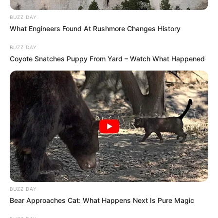
https://pao365.gr/ -
Do Not Process My Personal
Information
If you wish to opt-out of the sale, sharing to third parties, or
processing of your personal or sensitive information for
targeted advertising by us, please use the below opt-out
section to confirm your selection. Please note that after your
opt-out request is processed you may continue seeing
interest-based ads based on personal information utilized by