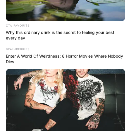
Στο 7’ το τακουνάκι του Τζούριτσιτς βρήκε τον Ιωαννίδη σε
πολύ πλάγια θέση στην περιοχή της Ρέιντζερς με το πλασέ
του αρχηγού του Παναθηναϊκού να βρίσκει σε ετοιμότητα τον
Μπάτλαντ που έδιωξε με τα πόδια.
Η πίεση των «πράσινων» συνέχισε να είναι πολύ ασφυκτική
και στο 14’ ο Πελίστρι «μυρίστηκε» το λάθος της άμυνας των
Σκωτσέζων, έφυγε σε πλαϊνό τετ-α-τετ αλλά το πλασέ του
αποκρούστηκε ξανά με τα πόδια απ’ τον Μπάτλαντ.
Στο 17’ από το «στρώσιμο» του Ιωαννίδη το σουτ του
Κυριακόπουλου βρήκε ξανά σε ετοιμότητα τον γκολκίπερ των
Ρέιντζερς, ενώ στο 21’ η καρφωτή κεφαλιά του Ιωαννίδη
αποκρούστηκε απ’ τον Μπάτλαντ ενστικτωδώς σε κόρνερ.
Οι επιθέσεις του Παναθηναϊκού συνεχίζονταν κατά… κύματα
και στο 26’ από φάουλ του Μπακασέτα, ο Πάλμερ-Μπράουν