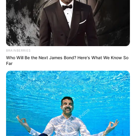
σκωτσέζικη ομάδα έφερε το ματς στα ίσα. Σε φάση
διαρκείας στην περιοχή των «πράσινων» κι έπειτα από δύο
απομακρύνσεις σε ισάριθμες προσπάθειες του Ράσκιν, ο
Γκασαμά που είχε περάσει στο γήπεδο ένα λεπτό νωρίτερα,
με δυνατό σουτ έκανε το 1-1.
Στο 67’ ο Βιτόρια άλλαξε τον σχηματισμό σε τριάδα στην
άμυνα με τον Μαξίμοβιτς τρίτο στόπερ κι έδωσε όλη την
πλευρά στους Πελίστρι (δεξιά) και Κυριακόπουλο (αριστερά),
με τον Τετέ λίγο πίσω απ’ τον Ιωαννίδη.
Δύο λεπτά μετά (69’) από σέντρα του Τετέ οι Μαξίμοβιτς και
Ιωαννίδης δεν μπόρεσαν να σκοράρουν απ’ τη μικρή περιοχή,
ενώ στο 71’ το σουτ του Τουμπά πέρασε λίγο άουτ. Στο
90+1’ οι Ρέιντζερς λίγο έλειψε να σημειώσουν και δεύτερο
γκολ, όμως ο Ντραγκόφσκι «έβγαλε» το τετ-α-τετ του
Ντέσερς και το 1-1 «σφράγισε» τις προσπάθειες των δύο