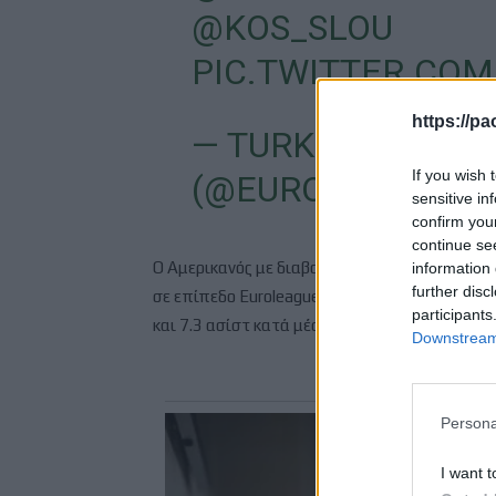
@KOS_SLOU
PIC.TWITTER.CO
https://pa
— TURKISH AIRLI
If you wish 
(@EUROLEAGUE)
sensitive in
confirm you
continue se
Ο Αμερικανός με διαβατήριο της Βόρειας Μακε
information 
further disc
σε επίπεδο Euroleague, όντας μέλος της καλύ
participants
και 7.3 ασίστ κατά μέσο όρο σε 37 παιχνίδια 
Downstream 
Persona
I want t