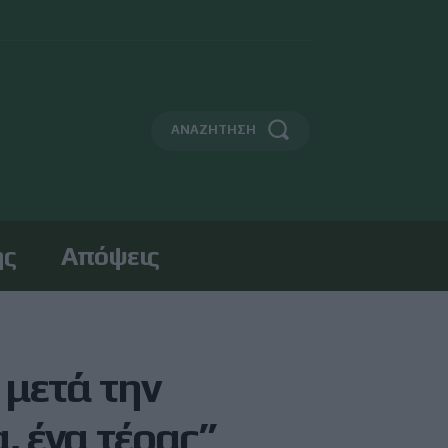
ΑΝΑΖΗΤΗΣΗ
ης
Απόψεις
 μετά την
, ένα τέρας”