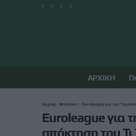
ΑΡΧΙΚΗ
Π
Αρχική
Μπάσκετ
Euroleague για την "πράσιν
Euroleague για τ
απόκτηση του Τι 