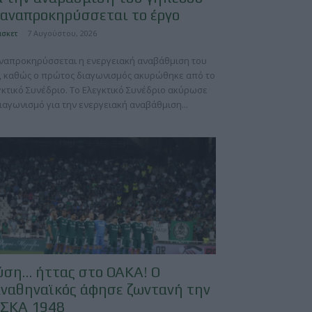
αναπροκηρύσσεται το έργο
7 Αυγούστου, 2026
σκετ
ναπροκηρύσσεται η ενεργειακή αναβάθμιση του
, καθώς ο πρώτος διαγωνισμός ακυρώθηκε από το
γκτικό Συνέδριο. Το Ελεγκτικό Συνέδριο ακύρωσε
ιαγωνισμό για την ενεργειακή αναβάθμιση...
ύση… ήττας στο ΟΑΚΑ! Ο
ναθηναϊκός άφησε ζωντανή την
ΣΚΑ 1948