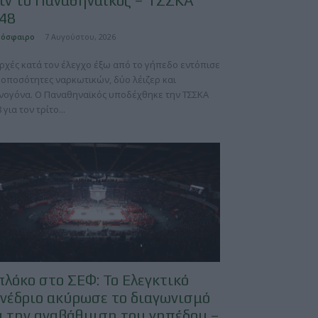
ιν το Παναθηναϊκός – ΤΣΣΚΑ
48
7 Αυγούστου, 2026
δόσφαιρο
Αρχές κατά τον έλεγχο έξω από το γήπεδο εντόπισε
ροποσότητες ναρκωτικών, δύο λέιζερ και
νογόνα. Ο Παναθηναϊκός υποδέχθηκε την ΤΣΣΚΑ
 για τον τρίτο...
λόκο στο ΣΕΦ: Το Ελεγκτικό
νέδριο ακύρωσε το διαγωνισμό
α την αναβάθμιση του γηπέδου –