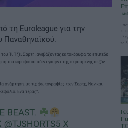
Επ
Μπά
Επα
ό τη Euroleague για την
ΣΕΦ
Ελε
υ Παναθηναϊκού.
το δ
του Τι Τζέι Σορτς, ανεβάζοντας κατακόρυφα το επίπεδο
ηση του κορυφαίου πόιντ γκαρντ της περασμένης σεζόν
 μία ανάρτηση, με τις φωτογραφίες των Σορτς, Ναν και
κεφάλια. Ένα τέρας”.
E BEAST.
Γε
Πα
X
@TJSHORTS5
X
ΤΣ