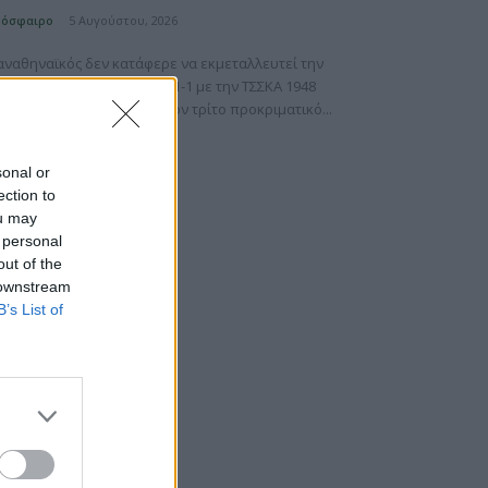
5 Αυγούστου, 2026
δόσφαιρο
αναθηναϊκός δεν κατάφερε να εκμεταλλευτεί την
 του και έμεινε ισόπαλος 1-1 με την ΤΣΣΚΑ 1948
 πρώτη αναμέτρηση για τον τρίτο προκριματικό...
sonal or
ection to
ou may
 personal
out of the
 downstream
B’s List of