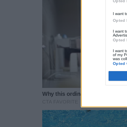
Opted 
I want t
Opted 
I want 
Advertis
Opted 
I want t
of my P
was col
Opted 