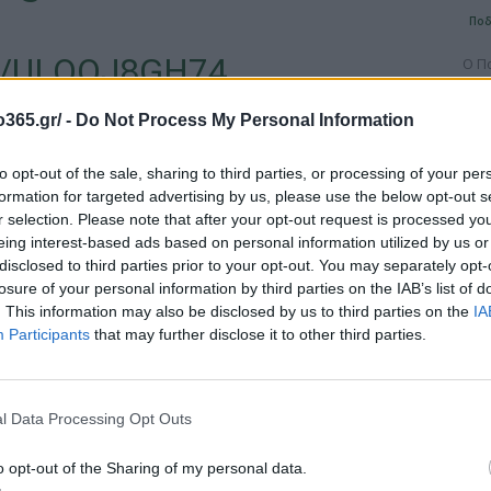
Πο
M/ULQOJ8GH74
Ο Π
έδρα
στην
o365.gr/ -
Do Not Process My Personal Information
NES EUROLEAGUE
to opt-out of the sale, sharing to third parties, or processing of your per
JUNE 26, 2025
formation for targeted advertising by us, please use the below opt-out s
r selection. Please note that after your opt-out request is processed y
eing interest-based ads based on personal information utilized by us or
δονίας, Τι Τζέι Σορτς, έβγαλε μάτια στην πρώτη του σεζόν
disclosed to third parties prior to your opt-out. You may separately opt-
losure of your personal information by third parties on the IAB’s list of
τερης πεντάδας και μετρώντας 19 πόντους, 2.6 ριμπάουντ
. This information may also be disclosed by us to third parties on the
IA
στη διοργάνωση.
Participants
that may further disclose it to other third parties.
l Data Processing Opt Outs
o opt-out of the Sharing of my personal data.