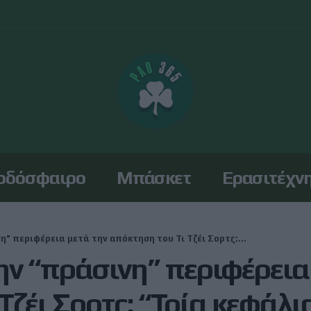
οδόσφαιρο
Μπάσκετ
Ερασιτέχν
η" περιφέρεια μετά την απόκτηση του Τι Τζέι Σορτς:...
ην “πράσινη” περιφέρεια
Τζέι Σορτς: “Τρία κεφάλια