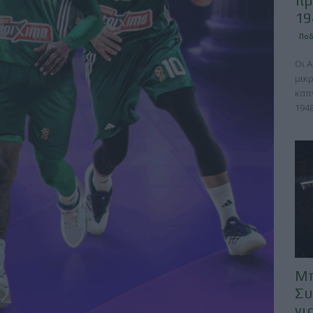
πρ
19
Πο
Οι 
μικ
καπ
1948
Μπ
Συ
γι